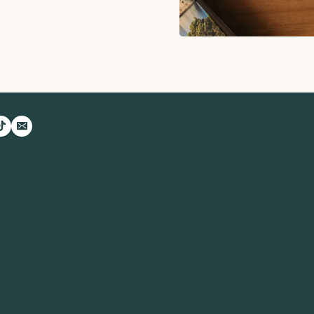
Blog voyage
Qui suis-je ?
Travel Planner France
Ma démarche dur
Guides de voyage
Mes codes prom