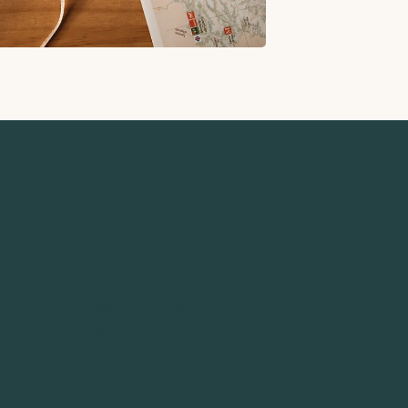
Mentions légales
able
Politique de confidentialité
o
CGV