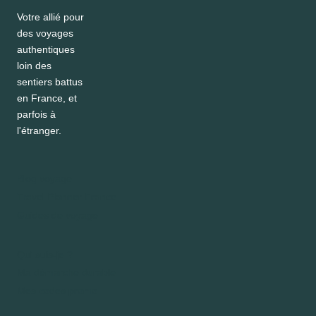
Votre allié pour
des voyages
authentiques
loin des
sentiers battus
en France, et
parfois à
l'étranger.
Blog voyage
Travel Planner France
Guides de voyage
Qui suis-je ?
Ma démarche durable
Mes codes promo