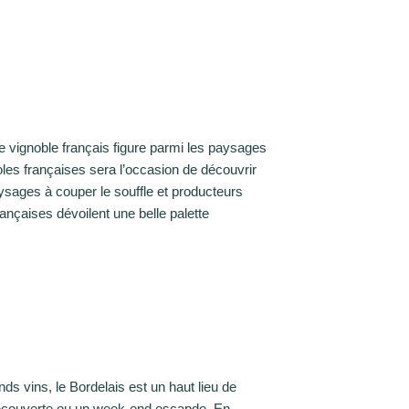
le vignoble français figure parmi les paysages
les françaises sera l’occasion de découvrir
ysages à couper le souffle et producteurs
rançaises dévoilent une belle palette
ds vins, le Bordelais est un haut lieu de
écouverte ou un week-end escapde. En