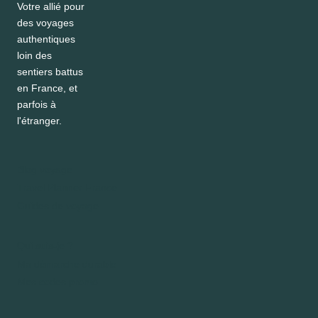
Votre allié pour
des voyages
authentiques
loin des
sentiers battus
en France, et
parfois à
l'étranger.
Blog voyage
Travel Planner France
Guides de voyage
Qui suis-je ?
Ma démarche durable
Mes codes promo