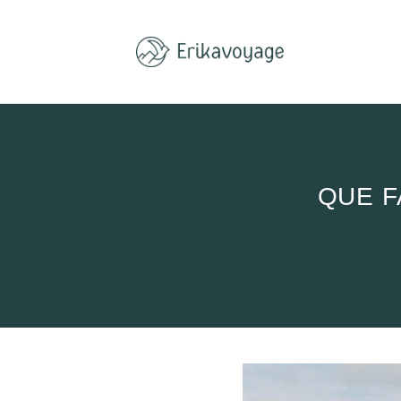
Aller
au
contenu
QUE F