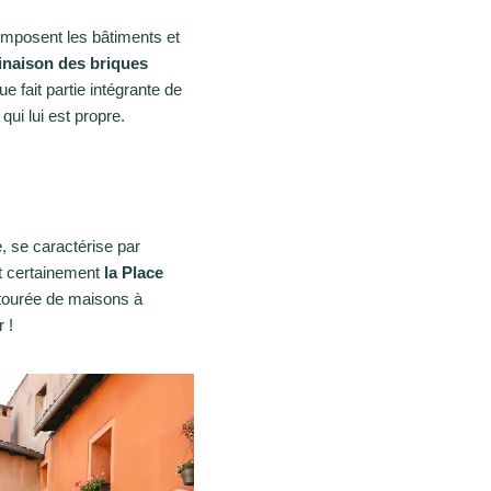
composent les bâtiments et
naison des briques
ue fait partie intégrante de
qui lui est propre.
le, se caractérise par
st certainement
la Place
entourée de maisons à
 !